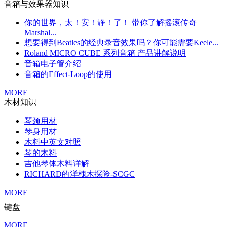
音箱与效果器知识
你的世界，太！安！静！了！ 带你了解摇滚传奇
Marshal...
想要得到Beatles的经典录音效果吗？你可能需要Keele...
Roland MICRO CUBE 系列音箱 产品讲解说明
音箱电子管介绍
音箱的Effect-Loop的使用
MORE
木材知识
琴颈用材
琴身用材
木料中英文对照
琴的木料
吉他琴体木料详解
RICHARD的洋槐木探险-SCGC
MORE
键盘
MORE