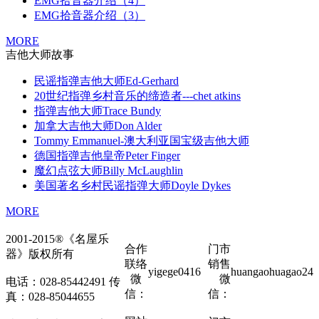
EMG拾音器介绍（4）
EMG拾音器介绍（3）
MORE
吉他大师故事
民谣指弹吉他大师Ed-Gerhard
20世纪指弹乡村音乐的缔造者---chet atkins
指弹吉他大师Trace Bundy
加拿大吉他大师Don Alder
Tommy Emmanuel-澳大利亚国宝级吉他大师
德国指弹吉他皇帝Peter Finger
魔幻点弦大师Billy McLaughlin
美国著名乡村民谣指弹大师Doyle Dykes
MORE
2001-2015®《名屋乐
合作
门市
器》版权所有
联络
销售
yigege0416
huangaohuagao24
微
微
电话：028-85442491 传
信：
信：
真：028-85044655