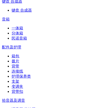
键盘 合成器
键盘 合成器
音箱
一体箱
分体箱
民谣音箱
配件及护理
箱包
拨片
背带
连接线
护理保养类
支架
变调夹
背带扣
拾音器及调音