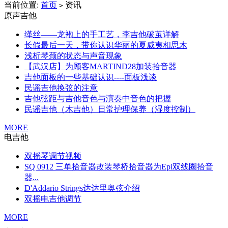
当前位置:
首页
资讯
>
原声吉他
缂丝——龙袍上的手工艺，李吉他破茧详解
长假最后一天，带你认识华丽的夏威夷相思木
浅析琴颈的状态与声音现象
【武汉店】为顾客MARTIND28加装拾音器
吉他面板的一些基础认识----面板浅谈
民谣吉他换弦的注意
吉他弦距与吉他音色与演奏中音色的把握
民谣吉他（木吉他）日常护理保养（湿度控制）
MORE
电吉他
双摇琴调节视频
SQ 0912 三单拾音器改装琴桥拾音器为Epi双线圈拾音
器...
D'Addario Strings达达里奥弦介绍
双摇电吉他调节
MORE