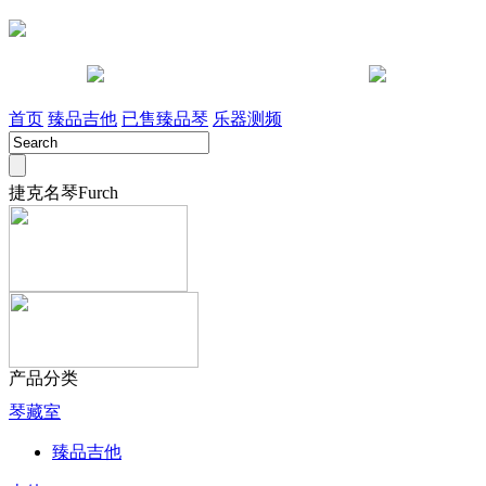
咨询电话 028-85442491
淘宝店
首页
臻品吉他
已售臻品琴
乐器测频
捷克名琴Furch
产品分类
琴藏室
臻品吉他