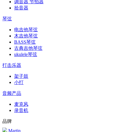
调音器 节拍器
拾音器
琴弦
电吉他琴弦
木吉他琴弦
BASS琴弦
古典吉他琴弦
ukulele琴弦
打击乐器
架子鼓
小打
音频产品
麦克风
录音机
品牌
Martin