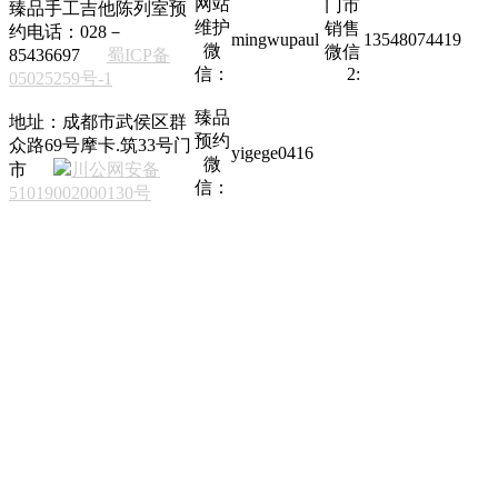
网站
门市
臻品手工吉他陈列室预
维护
销售
约电话：028－
mingwupaul
13548074419
微
微信
85436697
蜀ICP备
信：
2:
05025259号-1
臻品
地址：成都市武侯区群
预约
众路69号摩卡.筑33号门
yigege0416
微
市
川公网安备
信：
51019002000130号