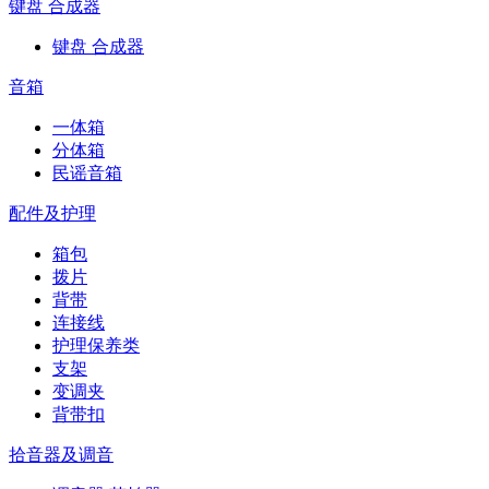
键盘 合成器
键盘 合成器
音箱
一体箱
分体箱
民谣音箱
配件及护理
箱包
拨片
背带
连接线
护理保养类
支架
变调夹
背带扣
拾音器及调音