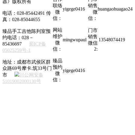
器》版权所有
联络
销售
yigege0416
huangaohuagao24
微
微
电话：028-85442491 传
信：
信：
真：028-85044655
网站
门市
臻品手工吉他陈列室预
维护
销售
约电话：028－
mingwupaul
13548074419
微
微信
85436697
蜀ICP备
信：
2:
05025259号-1
臻品
地址：成都市武侯区群
预约
众路69号摩卡.筑33号门
yigege0416
微
市
川公网安备
信：
51019002000130号