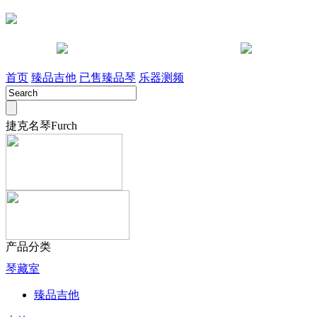
咨询电话 028-85442491
淘宝店
首页
臻品吉他
已售臻品琴
乐器测频
捷克名琴Furch
产品分类
琴藏室
臻品吉他