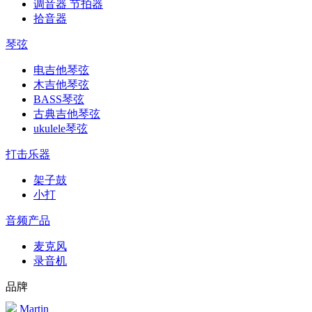
调音器 节拍器
拾音器
琴弦
电吉他琴弦
木吉他琴弦
BASS琴弦
古典吉他琴弦
ukulele琴弦
打击乐器
架子鼓
小打
音频产品
麦克风
录音机
品牌
Martin