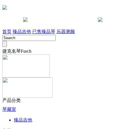
咨询电话 028-85442491
淘宝店
首页
臻品吉他
已售臻品琴
乐器测频
捷克名琴Furch
产品分类
琴藏室
臻品吉他