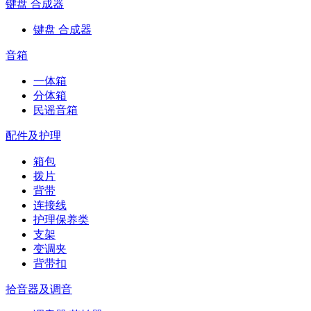
键盘 合成器
键盘 合成器
音箱
一体箱
分体箱
民谣音箱
配件及护理
箱包
拨片
背带
连接线
护理保养类
支架
变调夹
背带扣
拾音器及调音