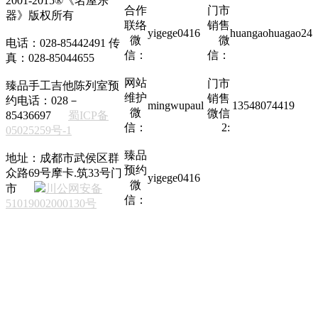
2001-2015®《名屋乐
合作
门市
器》版权所有
联络
销售
yigege0416
huangaohuagao24
微
微
电话：028-85442491 传
信：
信：
真：028-85044655
网站
门市
臻品手工吉他陈列室预
维护
销售
约电话：028－
mingwupaul
13548074419
微
微信
85436697
蜀ICP备
信：
2:
05025259号-1
臻品
地址：成都市武侯区群
预约
众路69号摩卡.筑33号门
yigege0416
微
市
川公网安备
信：
51019002000130号