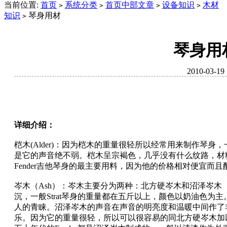
当前位置:
首页
系统分类
首页中部文章
设备知识
木材
>
>
>
>
知识
琴身用材
>
琴身用
2010-03-19
详细介绍：
桤木(Alder)：因为桤木的重量很轻所以经常用来制作琴身，
是它的声音绝不弱。桤木呈宗褐色，几乎没有什么纹路，材
Fender吉他琴身的最主要用料，因为他的价格相对便宜而
岑木（Ash）：岑木主要分为两种：北方硬岑木和沼泽岑木
沉，一般Strat琴身的重量都在五斤以上，颜色以奶油色为
人的青睐。沼泽岑木的声音在声音的明亮度和温暖中间作了
乐。因为它的重量很轻，所以可以很容易的同北方硬岑木加以区