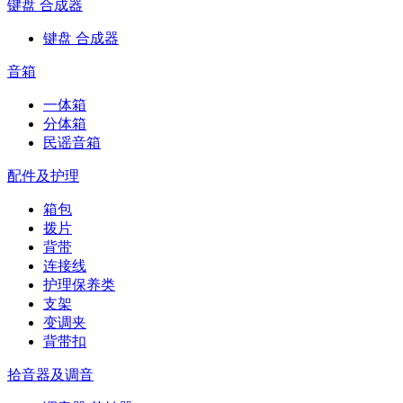
键盘 合成器
键盘 合成器
音箱
一体箱
分体箱
民谣音箱
配件及护理
箱包
拨片
背带
连接线
护理保养类
支架
变调夹
背带扣
拾音器及调音