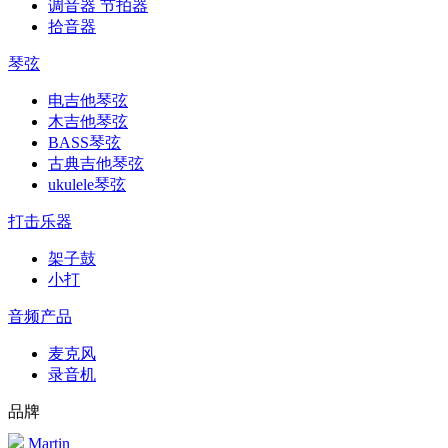
调音器 节拍器
拾音器
琴弦
电吉他琴弦
木吉他琴弦
BASS琴弦
古典吉他琴弦
ukulele琴弦
打击乐器
架子鼓
小打
音频产品
麦克风
录音机
品牌
Martin