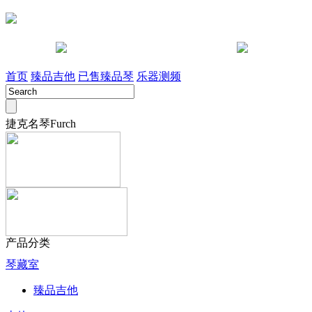
咨询电话 028-85442491
淘宝店
首页
臻品吉他
已售臻品琴
乐器测频
捷克名琴Furch
产品分类
琴藏室
臻品吉他