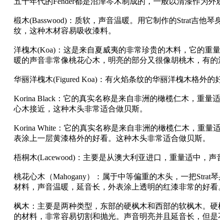
五十年代的Fender都是沼泽岑木制成的，一般以清漆作为外
椴木(Basswood)：质软，声音温暖。用它制作的Strat
纹，这种木材容易吸收漆料。
洋槐木(Koa)：这是来自夏威夷的非常珍贵的木料，它的
暖的声音非常像桃花心木，明亮的部分又很像胡桃木，有的
华丽洋槐木(Figured Koa)：有火焰条纹的华丽洋槐木
Korina Black：它的真实名称是来自非洲的橄榄仁木，
心木接近，这种木头非常适合做贝斯。
Korina White：它的真实名称是来自非洲的橄榄仁木，
表涂上一层黄漆格外的好看。这种木头非常适合做贝斯。
梧桐木(Lacewood)：主要是从澳大利亚进口，重量适中，
桃花心木（Mahogany）：属于中等偏重的木头，一把Str
材料，声音温暖，延音长，外表涂上透明的红漆非常的好看
枫木：主要是两种类型，东部的硬枫木和西部的软枫木。硬
的材料，非常容易切割和抛光。声音明亮并且延音长，但是