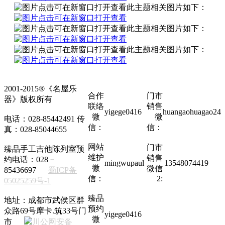
此主题相关图片如下：
此主题相关图片如下：
此主题相关图片如下：
2001-2015®《名屋乐
合作
门市
器》版权所有
联络
销售
yigege0416
huangaohuagao24
微
微
电话：028-85442491 传
信：
信：
真：028-85044655
网站
门市
臻品手工吉他陈列室预
维护
销售
约电话：028－
mingwupaul
13548074419
微
微信
85436697
蜀ICP备
信：
2:
05025259号-1
臻品
地址：成都市武侯区群
预约
众路69号摩卡.筑33号门
yigege0416
微
市
川公网安备