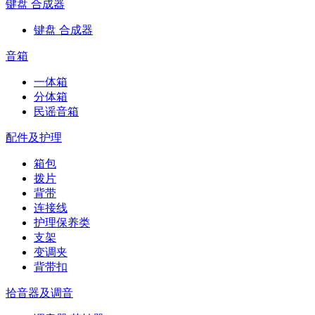
键盘 合成器
键盘 合成器
音箱
一体箱
分体箱
民谣音箱
配件及护理
箱包
拨片
背带
连接线
护理保养类
支架
变调夹
背带扣
拾音器及调音