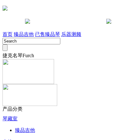
咨询电话 028-85442491
淘宝店
首页
臻品吉他
已售臻品琴
乐器测频
捷克名琴Furch
产品分类
琴藏室
臻品吉他