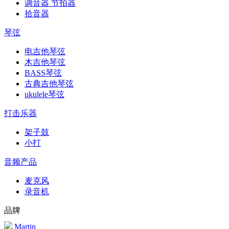
调音器 节拍器
拾音器
琴弦
电吉他琴弦
木吉他琴弦
BASS琴弦
古典吉他琴弦
ukulele琴弦
打击乐器
架子鼓
小打
音频产品
麦克风
录音机
品牌
Martin