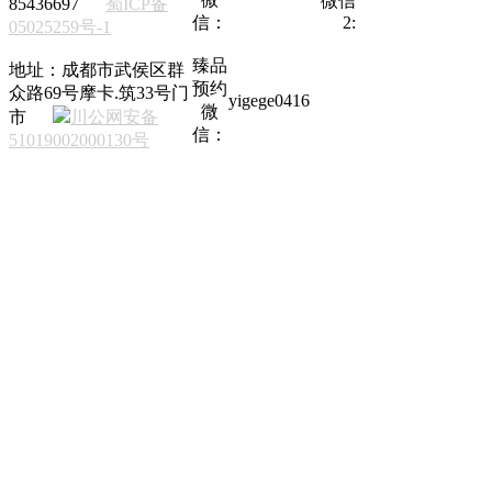
微信
85436697
蜀ICP备
信：
2:
05025259号-1
臻品
地址：成都市武侯区群
预约
众路69号摩卡.筑33号门
yigege0416
微
市
川公网安备
信：
51019002000130号