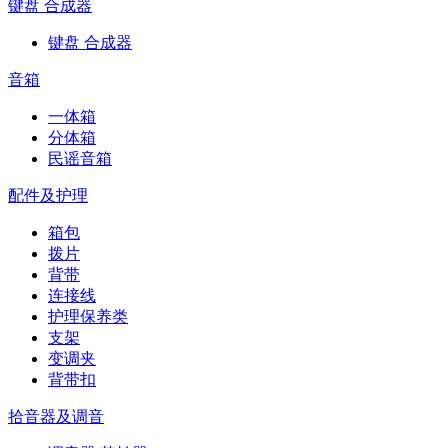
键盘 合成器
键盘 合成器
音箱
一体箱
分体箱
民谣音箱
配件及护理
箱包
拨片
背带
连接线
护理保养类
支架
变调夹
背带扣
拾音器及调音