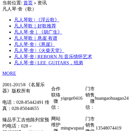
当前位置:
首页
资讯
>
凡人琴·舍（歌）
凡人琴歌 | 《浮云歌》
凡人琴歌｜好歌推荐
凡人琴·舍｜《胡广生》
凡人琴歌｜悬崖 有谱
凡人琴·舍 |《悬崖》
凡人琴·舍 |《火柴天堂》
凡人琴·舍 | REBORN 与 音乐情怀艺术
凡人琴·舍 | LEE_GUITARS，招弟
MORE
2001-2015®《名屋乐
合作
门市
器》版权所有
联络
销售
yigege0416
huangaohuagao24
微
微
电话：028-85442491 传
信：
信：
真：028-85044655
网站
门市
臻品手工吉他陈列室预
维护
销售
约电话：028－
mingwupaul
13548074419
微