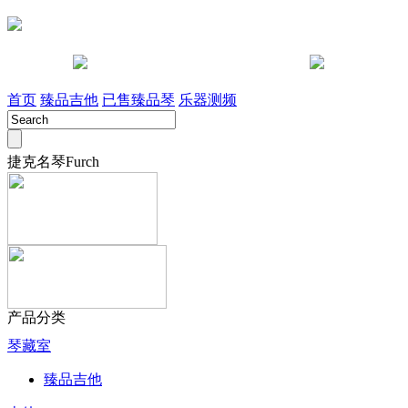
咨询电话 028-85442491
淘宝店
首页
臻品吉他
已售臻品琴
乐器测频
捷克名琴Furch
产品分类
琴藏室
臻品吉他