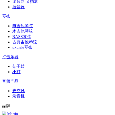
调音器 节拍器
拾音器
琴弦
电吉他琴弦
木吉他琴弦
BASS琴弦
古典吉他琴弦
ukulele琴弦
打击乐器
架子鼓
小打
音频产品
麦克风
录音机
品牌
Martin