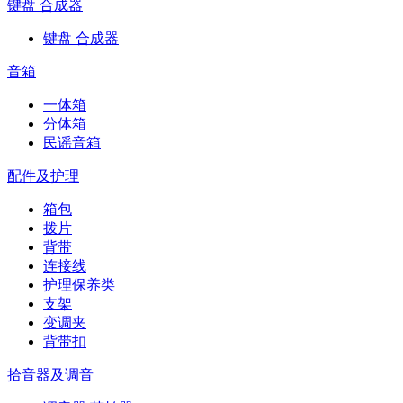
键盘 合成器
键盘 合成器
音箱
一体箱
分体箱
民谣音箱
配件及护理
箱包
拨片
背带
连接线
护理保养类
支架
变调夹
背带扣
拾音器及调音