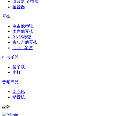
调音器 节拍器
拾音器
琴弦
电吉他琴弦
木吉他琴弦
BASS琴弦
古典吉他琴弦
ukulele琴弦
打击乐器
架子鼓
小打
音频产品
麦克风
录音机
品牌
Martin