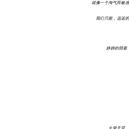
就像一个淘气而敏
我们只能，
远远
静静的陪着
火柴天堂