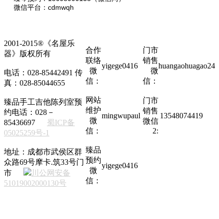
微信平台：cdmwqh
2001-2015®《名屋乐
合作
门市
器》版权所有
联络
销售
yigege0416
huangaohuagao24
微
微
电话：028-85442491 传
信：
信：
真：028-85044655
网站
门市
臻品手工吉他陈列室预
维护
销售
约电话：028－
mingwupaul
13548074419
微
微信
85436697
蜀ICP备
信：
2:
05025259号-1
臻品
地址：成都市武侯区群
预约
众路69号摩卡.筑33号门
yigege0416
微
市
川公网安备
信：
51019002000130号