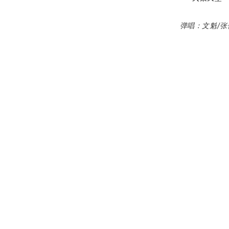
弹唱：文魁/
张