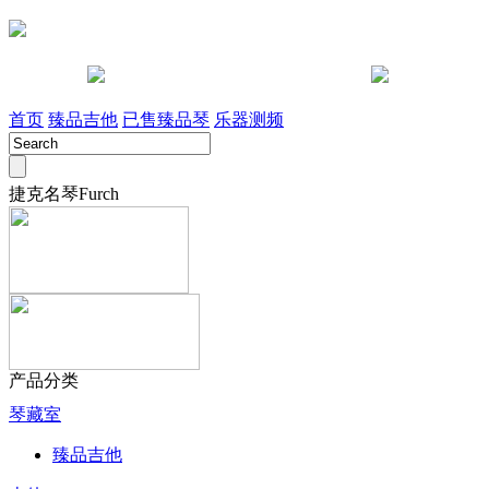
咨询电话 028-85442491
淘宝店
首页
臻品吉他
已售臻品琴
乐器测频
捷克名琴Furch
产品分类
琴藏室
臻品吉他