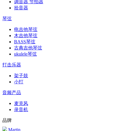
调音器 节拍器
拾音器
琴弦
电吉他琴弦
木吉他琴弦
BASS琴弦
古典吉他琴弦
ukulele琴弦
打击乐器
架子鼓
小打
音频产品
麦克风
录音机
品牌
Martin