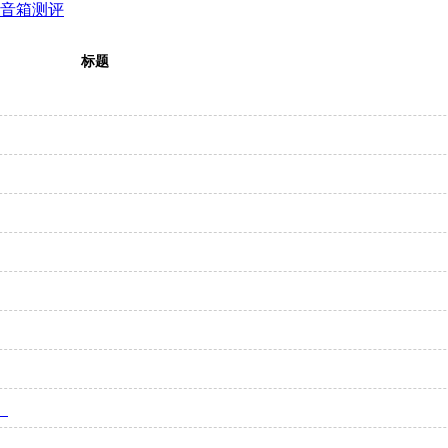
音箱测评
标题
》