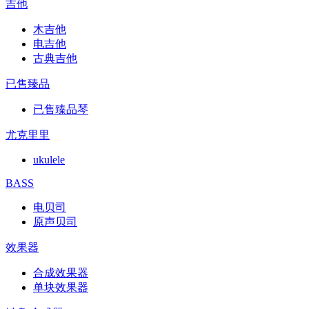
吉他
木吉他
电吉他
古典吉他
已售臻品
已售臻品琴
尤克里里
ukulele
BASS
电贝司
原声贝司
效果器
合成效果器
单块效果器