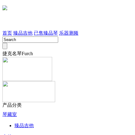
首页
臻品吉他
已售臻品琴
乐器测频
捷克名琴Furch
产品分类
琴藏室
臻品吉他