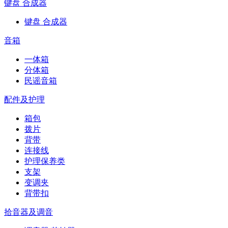
键盘 合成器
键盘 合成器
音箱
一体箱
分体箱
民谣音箱
配件及护理
箱包
拨片
背带
连接线
护理保养类
支架
变调夹
背带扣
拾音器及调音