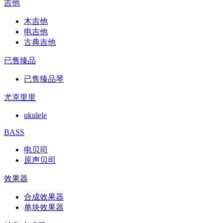
吉他
木吉他
电吉他
古典吉他
已售臻品
已售臻品琴
尤克里里
ukulele
BASS
电贝司
原声贝司
效果器
合成效果器
单块效果器