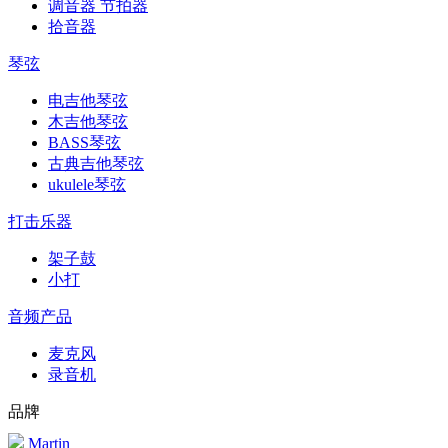
调音器 节拍器
拾音器
琴弦
电吉他琴弦
木吉他琴弦
BASS琴弦
古典吉他琴弦
ukulele琴弦
打击乐器
架子鼓
小打
音频产品
麦克风
录音机
品牌
Martin