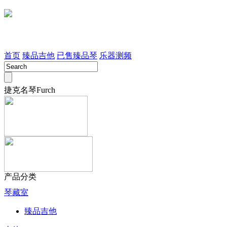
首页
臻品吉他
已售臻品琴
乐器测频
捷克名琴Furch
产品分类
琴藏室
臻品吉他