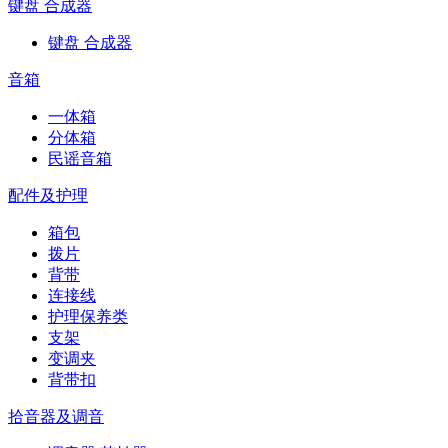
键盘 合成器
键盘 合成器
音箱
一体箱
分体箱
民谣音箱
配件及护理
箱包
拨片
背带
连接线
护理保养类
支架
变调夹
背带扣
拾音器及调音