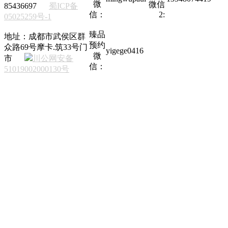
微
微信
85436697
蜀ICP备
信：
2:
05025259号-1
臻品
地址：成都市武侯区群
预约
众路69号摩卡.筑33号门
yigege0416
微
市
川公网安备
信：
51019002000130号