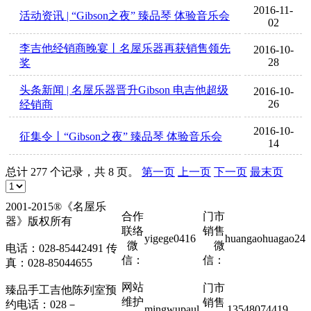
2016-11-
活动资讯 | “Gibson之夜” 臻品琴 体验音乐会
02
李吉他经销商晚宴丨名屋乐器再获销售领先
2016-10-
28
奖
头条新闻 | 名屋乐器晋升Gibson 电吉他超级
2016-10-
26
经销商
2016-10-
征集令丨“Gibson之夜” 臻品琴 体验音乐会
14
总计 277 个记录，共 8 页。
第一页
上一页
下一页
最末页
2001-2015®《名屋乐
合作
门市
器》版权所有
联络
销售
yigege0416
huangaohuagao24
微
微
电话：028-85442491 传
信：
信：
真：028-85044655
网站
门市
臻品手工吉他陈列室预
维护
销售
约电话：028－
mingwupaul
13548074419