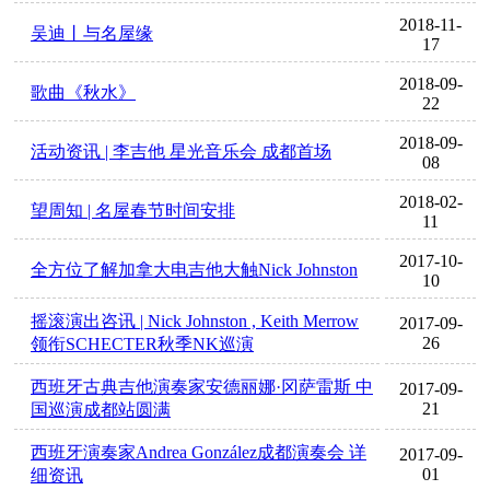
2018-11-
吴迪丨与名屋缘
17
2018-09-
歌曲《秋水》
22
2018-09-
活动资讯 | 李吉他 星光音乐会 成都首场
08
2018-02-
望周知 | 名屋春节时间安排
11
2017-10-
全方位了解加拿大电吉他大触Nick Johnston
10
摇滚演出咨讯 | Nick Johnston , Keith Merrow
2017-09-
26
领衔SCHECTER秋季NK巡演
西班牙古典吉他演奏家安德丽娜·冈萨雷斯 中
2017-09-
21
国巡演成都站圆满
西班牙演奏家Andrea González成都演奏会 详
2017-09-
01
细资讯