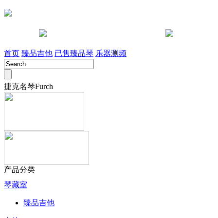
咨询电话 028-85442491
淘宝店
首页
臻品吉他
已售臻品琴
乐器测频
捷克名琴Furch
产品分类
琴藏室
臻品吉他