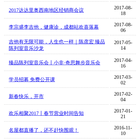
2017-08-
2017达达里奥西南地区经销商会议
18
2017-08-
李宗盛李吉他，健康诊，成都站欢喜落幕
06
吉他有无限可能，人生也一样｜陈彦宏 臻品
2017-05-
14
陈列室音乐沙龙
2017-04-
臻品陈列室音乐会丨小非·奇思舞步音乐会
16
2017-03-
学员招募 免费公开课
02
2017-02-
新春快乐，开市
04
2017-01-
欢乐相聚2017丨春节营业时间告知
21
2016-11-
名屋都直播了，还不赶快围观！
10