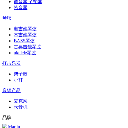
调音器 节拍器
拾音器
琴弦
电吉他琴弦
木吉他琴弦
BASS琴弦
古典吉他琴弦
ukulele琴弦
打击乐器
架子鼓
小打
音频产品
麦克风
录音机
品牌
Martin