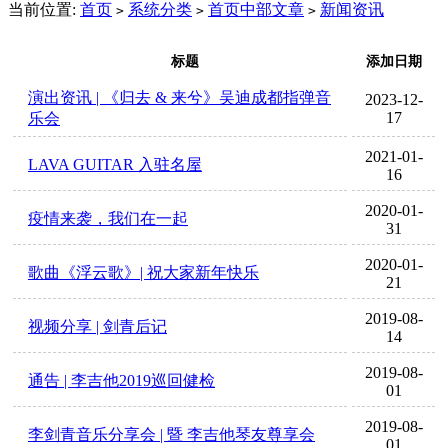
当前位置:
首页
系统分类
首页中部文章
新闻资讯
>
>
>
标题
添加日期
演出资讯 | 《归去 & 来兮》吴迪成都指弹音
2023-12-
17
乐会
2021-01-
LAVA GUITAR 入驻名屋
16
2020-01-
疫情来袭，我们在一起
31
2020-01-
歌曲《浮云歌》| 祝大家新年快乐
21
2019-08-
视频分享 | 剑青后记
14
2019-08-
通告 | 李吉他2019巡回健检
01
2019-08-
李剑青音乐分享会 | 暨 李吉他琴友尊享会
01