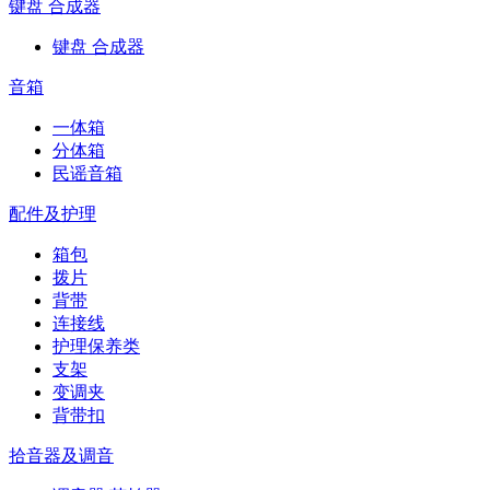
键盘 合成器
键盘 合成器
音箱
一体箱
分体箱
民谣音箱
配件及护理
箱包
拨片
背带
连接线
护理保养类
支架
变调夹
背带扣
拾音器及调音