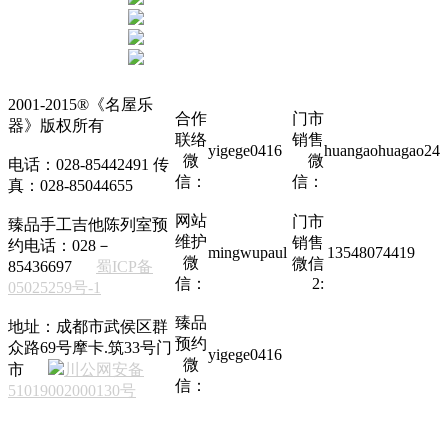
2001-2015®《名屋乐
合作
门市
器》版权所有
联络
销售
yigege0416
huangaohuagao24
微
微
电话：028-85442491 传
信：
信：
真：028-85044655
网站
门市
臻品手工吉他陈列室预
维护
销售
约电话：028－
mingwupaul
13548074419
微
微信
85436697
蜀ICP备
信：
2:
05025259号-1
臻品
地址：成都市武侯区群
预约
众路69号摩卡.筑33号门
yigege0416
微
市
川公网安备
信：
51019002000130号