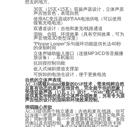
想去的地方。
30瓦（15瓦+15瓦）双扬声器设计，立体声原
声吉他音色，表现自然
使用AC变压器或8节AA电池供电（可以使用
镍氢充电电池）
双通道设计：吉他和麦克/线路通道
混响、合唱、环境效果（具有空间效果，可为
声音增添3D类型深度）
“Phrase Looper”乐句循环功能提供长达40秒
的录制时间
立体声辅助输入接口（连接MP3/CD等音频播
放设备），耳机输出
抗回授控制功能
嵌入式倾斜摆放支撑架
可拆卸的电池仓设计，便于更换电池
自然的立体声表现
AC-33搭载Roland最新的DSP技术，带来纯粹自然
且富有动态的原声吉他音色，完全超乎你的想象！
凭借双扬声器（15瓦 x 2）设计，“Wide”模式可以
提供真实华丽的多段立体声合唱效果，另有专为原
声吉他所设计的混响和环境效果控制。
弹唱随心所欲
AC-33提供两个独立通道：吉他和麦克/线路。你可
以连接一把原声吉他和一支麦克风（或其它电声乐
器）同时使用。每一个通道拥有独立的音量、多段
均衡以及合唱控制。麦克/线路通道同时提供卡侬