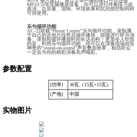
和1/4”输入接口。通过立体声辅助接口可以连接
MP3/CD等音频播放设备，你可以进行伴奏练习或
表演。总音量、混响、环境效果和抗回授控制同样
可供使用。
乐句循环功能
AC-33搭载“Phrase Looper”乐句循环功能，录制属
于自己的吉他片段然后循环播放，跟随进行即兴演
奏。录制和循环播放时间长达40秒！更加令人吃惊
的是，利用乐句循环功能，你可以在演奏现场创造
神奇的“sound-on-sound”声音叠加效果，相信听众
一定会为你的精彩演奏高声喝彩。
参数配置
[功率]
30瓦（15瓦+15瓦）
[产地]
中国
实物图片