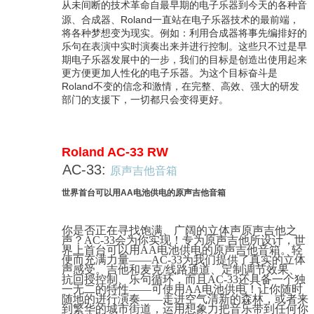
从未间断的技术革命自最早期的电子乐器到今天的各种音
源、合成器、Roland一直站在电子乐器技术的最前端，
将各种梦想变为现实。例如：利用合成器将事先编排好的
乐句在表演中实时演奏出来并进行控制。这些只不过是早
期电子乐器发展中的一步，我们的目标是创造出使用起来
更方便更加人性化的电子乐器。为这个目标奋斗是
Roland不变的信念和激情，在完整、高效、强大的研发
部门的支援下，一切都只会变得更好。
Roland AC-33 RW
AC-33:
原声吉他音箱
世界首台可以用AA电池供电的原声吉他音箱
你是否正在寻找饱满、广阔的立体声原声吉他之
声？AC-33会为你实现！专为原声吉他所设计，世
界上首台可以用AA电池供电的原声吉他音箱。轻
便而充满力量——AC-33为我们提供了真实的立体
声感受。吉他和麦克/线路通道、定制调节效果、
抗回授控制、乐句循环，而且AC-33还具备一个独
一无二的特性——可使用AA电池供电！让你随时
随地的进行演奏——走进空气清新的森林，或者来
到繁华的城市街道，运用想象力把音乐带到任何你