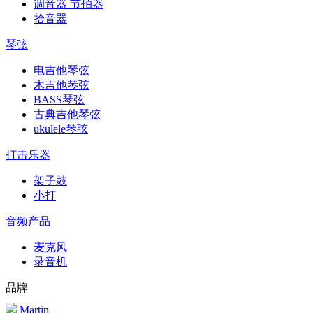
调音器 节拍器
拾音器
琴弦
电吉他琴弦
木吉他琴弦
BASS琴弦
古典吉他琴弦
ukulele琴弦
打击乐器
架子鼓
小打
音频产品
麦克风
录音机
品牌
Martin