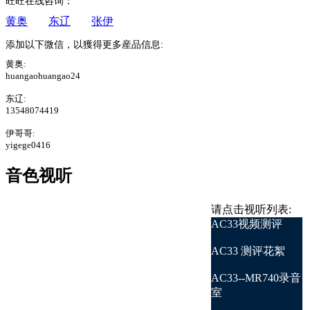
旺旺在线咨询：
黄奥
东辽
张伊
添加以下微信，以獲得更多産品信息:
黄奥:
huangaohuangao24
东辽:
13548074419
伊哥哥:
yigege0416
音色视听
请点击视听列表:
AC33视频测评
AC33 测评花絮
AC33--MR740录音
室