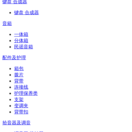
键盘 合成器
键盘 合成器
音箱
一体箱
分体箱
民谣音箱
配件及护理
箱包
拨片
背带
连接线
护理保养类
支架
变调夹
背带扣
拾音器及调音