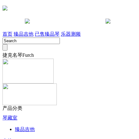
咨询电话 028-85442491
淘宝店
首页
臻品吉他
已售臻品琴
乐器测频
捷克名琴Furch
产品分类
琴藏室
臻品吉他