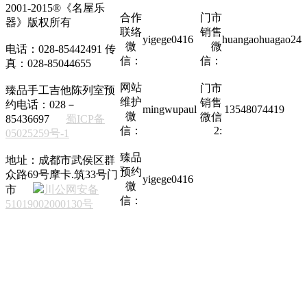
2001-2015®《名屋乐
合作
门市
器》版权所有
联络
销售
yigege0416
huangaohuagao24
微
微
电话：028-85442491 传
信：
信：
真：028-85044655
网站
门市
臻品手工吉他陈列室预
维护
销售
约电话：028－
mingwupaul
13548074419
微
微信
85436697
蜀ICP备
信：
2:
05025259号-1
臻品
地址：成都市武侯区群
预约
众路69号摩卡.筑33号门
yigege0416
微
市
川公网安备
信：
51019002000130号