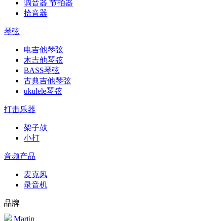
调音器 节拍器
拾音器
琴弦
电吉他琴弦
木吉他琴弦
BASS琴弦
古典吉他琴弦
ukulele琴弦
打击乐器
架子鼓
小打
音频产品
麦克风
录音机
品牌
Martin