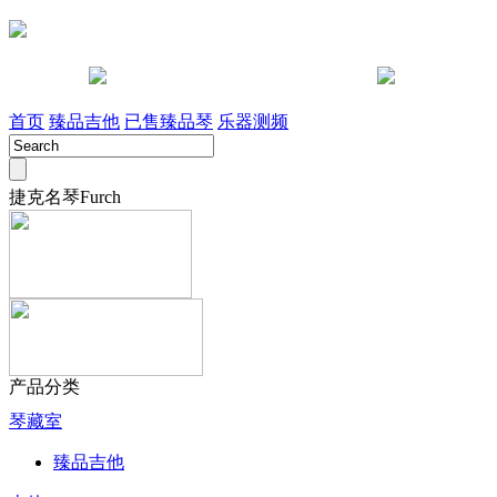
咨询电话 028-85442491
淘宝店
首页
臻品吉他
已售臻品琴
乐器测频
捷克名琴Furch
产品分类
琴藏室
臻品吉他