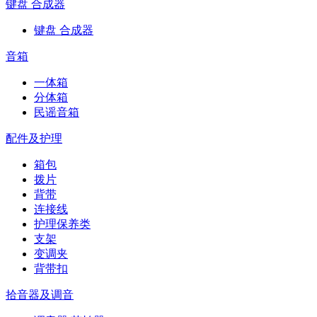
键盘 合成器
键盘 合成器
音箱
一体箱
分体箱
民谣音箱
配件及护理
箱包
拨片
背带
连接线
护理保养类
支架
变调夹
背带扣
拾音器及调音