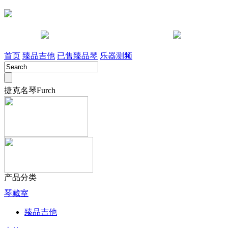
咨询电话 028-85442491
淘宝店
首页
臻品吉他
已售臻品琴
乐器测频
捷克名琴Furch
产品分类
琴藏室
臻品吉他