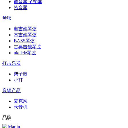
调音器 节拍器
拾音器
琴弦
电吉他琴弦
木吉他琴弦
BASS琴弦
古典吉他琴弦
ukulele琴弦
打击乐器
架子鼓
小打
音频产品
麦克风
录音机
品牌
Martin