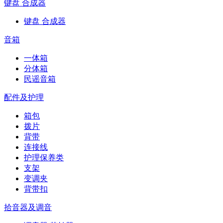
键盘 合成器
键盘 合成器
音箱
一体箱
分体箱
民谣音箱
配件及护理
箱包
拨片
背带
连接线
护理保养类
支架
变调夹
背带扣
拾音器及调音