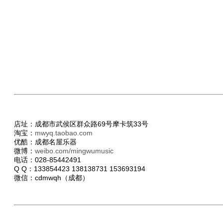
店址：成都市武侯区群众路69号摩卡筑33号
淘宝：
mwyq.taobao.com
优酷：成都名屋乐器
微博：
weibo.com/mingwumusic
电话：028-85442491
Q Q：133854423 138138731 153693194
微信：cdmwqh（成都）