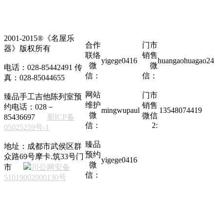
2001-2015®《名屋乐
合作
门市
器》版权所有
联络
销售
yigege0416
huangaohuagao24
微
微
电话：028-85442491 传
信：
信：
真：028-85044655
网站
门市
臻品手工吉他陈列室预
维护
销售
约电话：028－
mingwupaul
13548074419
微
微信
85436697
蜀ICP备
信：
2:
05025259号-1
臻品
地址：成都市武侯区群
预约
众路69号摩卡.筑33号门
yigege0416
微
市
川公网安备
信：
51019002000130号